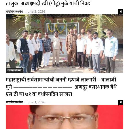
तालुका अध्यक्षपदी रवी (गोटू) मुळे यांची निवड
धाराशिव लक्षवेध
-
June 3, 2026
0
ताज्या बातम्या
महाराष्ट्राची सर्वसामान्यांची जननी म्हणजे लालपरी – बालाजी
घुगे ————————————- अणदूर बसस्थानक येथे
एस टी चा ७१ वा वर्धापनदिन साजरा
धाराशिव लक्षवेध
-
June 1, 2026
0