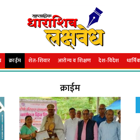
य
क्राईम
शेत-शिवार
आरोग्य व शिक्षण
देश-विदेश
धार्मि
क्राईम