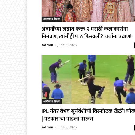
आरोग्य व शिक्षण
अंबानींच्या लग्नात फक्त २ मराठी कलाकारांना
निमंत्रण, त्यांनीही पाठ फिरवली? चर्चांना उधाण!
admin
-
June 8, 2025
आरोग्य व शिक्षण
IPL नंतर वैभव सूर्यवंशीची विस्फोटक खेळी! चौक
| षटकारांचा पाडला पाऊस
admin
-
June 8, 2025