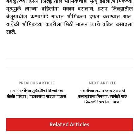
बंगळुरुच्या हसन जिल्ह्यातील भौमिकचाही मृत्यू झाला.भौमिकच्या
मृत्यूमुळे त्याच्या वडिलांना धक्का बसलाय. हसन जिल्ह्यातील
बेलूरमधील कप्पागोडे गावात भौमिकला दफन करण्यात आलं.
यावेळी भौमिकच्या कबरीला मिठी मारून त्याचे वडिल ढसाढसा
रडले.
PREVIOUS ARTICLE
NEXT ARTICLE
IPL नंतर वैभव सूर्यवंशीची विस्फोटक
अंबानींच्या लग्नात फक्त २ मराठी
खेळी! चौकार | षटकारांचा पाडला पाऊस
कलाकारांना निमंत्रण, त्यांनीही पाठ
फिरवली? चर्चांना उधाण!
Related Articles