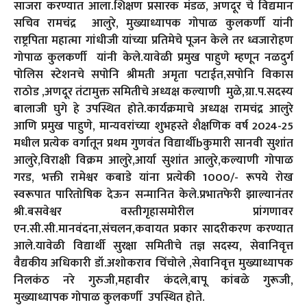
साजरा करण्यात आला.शिक्षण प्रसारक मंडळ, अणदूर चे विद्यमान
सचिव रामचंद्र आलुरे, मुख्याध्यापक गोपाळ कुलकर्णी यांनी
राष्ट्रपिता महात्मा गांधीजी यांच्या प्रतिमेचे पूजन केले तर ध्वजारोहण
गोपाळ कुलकर्णी यांनी केले.यावेळी प्रमुख पाहुणे म्हणून नळदुर्ग
पोलिस स्टेशनचे सपोनि श्रीमती अमृता पटाईत,सपोनि विकास
राठोड ,अणदूर तंटामुक्त समितीचे अध्यक्ष कल्याणी मुळे,ग्रा.प.सदस्य
बालाजी घुगे हे उपस्थित होते.कार्यक्रमाचे अध्यक्ष रामचंद्र आलुरे
आणि प्रमुख पाहुणे, मान्यवरांच्या शुभहस्ते शैक्षणिक वर्ष 2024-25
मधील प्रत्येक वर्गातून प्रथम गुणवंत विद्यार्थीbकुमारी सानवी सुशांत
आलुरे,विराक्षी विक्रम आलुरे,आर्या सुशांत आलुरे,कल्याणी गोपाळ
गरड, भक्ती रामेश्वर कबाडे यांना प्रत्येकी 1000/- रूपये रोख
स्वरूपात पारितोषिक देऊन सन्मानित केले.प्रभातफेरी झाल्यानंतर
श्री.बसवेश्वर वस्तीगृहासमोरील प्रांगणावर
एन.सी.सी.मानवंदना,संचलन,कवायत प्रकार सादरीकरण करण्यात
आले.यावेळी विद्यार्थी सुरक्षा समितीचे तज्ञ सदस्य, सेवानिवृत्त
वैद्यकीय अधिकारी डॉ.अशोकराव चिंचोले ,सेवानिवृत्त मुख्याध्यापक
निलकंठ नरे गुरुजी,महावीर कंदले,बापू कांबळे गुरूजी,
मुख्याध्यापक गोपाळ कुलकर्णी उपस्थित होते.