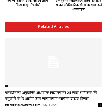
वर्षाच्या अखेरीस आम्ही मेड इन इंडिया
अणदूर येथे स्वातंत्र्य दिन मोठ्या उत्साहात
चिप्स आणू- नरेंद्र मोदी
साजरा ; विविध ठिकाणी मान्यवरांच्या हस्ते
ध्वजारोहण
Related Articles
धाराशिवच्या अनुदानित अध्यापक विद्यालयावर ₹25 लाख अतिरिक्त फी
वसुलीचे गंभीर आरोप; उच्च न्यायालयात याचिका दाखल होणार
sudhirpotdar15@gmail.com
-
July 12, 2026
0