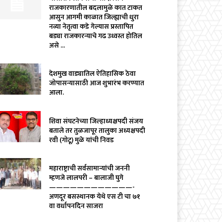
राजकारणातील बदलामुळे कात टाकत
आसुन आगमी काळात जिल्ह्याची धुरा
नव्या नेतृत्वा कडे गेल्यास प्रस्तापित
बड्या राजकारन्याचे गढ उध्वस्त होतिल
असे ...
देशमुख वाड्यातिल ऐतिहासिक ठेवा
जोपासन्यासाठी आज शुभारंभ करण्यात
आला.
शिवा संघटनेच्या जिल्हाध्यक्षपदी संजय
बताले तर तुळजापूर तालुका अध्यक्षपदी
रवी (गोटू) मुळे यांची निवड
महाराष्ट्राची सर्वसामान्यांची जननी
म्हणजे लालपरी – बालाजी घुगे
————————————-
अणदूर बसस्थानक येथे एस टी चा ७१
वा वर्धापनदिन साजरा