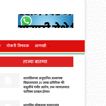
क
नोकरी विषयक
आणखी
ताज्या बातम्या
धाराशिवच्या अनुदानित अध्यापक
विद्यालयावर ₹25 लाख अतिरिक्त फी
वसुलीचे गंभीर आरोप; उच्च न्यायालयात
याचिका दाखल होणार
धाराशिव लोकसभा मतदारसंघ