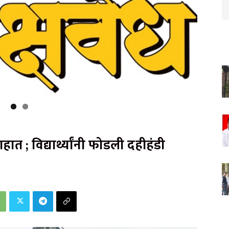
त ; विद्यार्थ्यांनी फोडली दहीहंडी