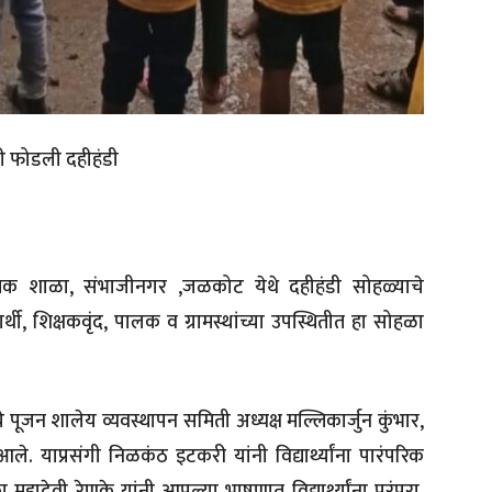
ंनी फोडली दहीहंडी
्राथमिक शाळा, संभाजीनगर ,जळकोट येथे दहीहंडी सोहळ्याचे
थी, शिक्षकवृंद, पालक व ग्रामस्थांच्या उपस्थितीत हा सोहळा
ीचे पूजन शालेय व्यवस्थापन समिती अध्यक्ष मल्लिकार्जुन कुंभार,
ले. याप्रसंगी निळकंठ इटकरी यांनी विद्यार्थ्यांना पारंपरिक
 महादेवी रेणुके यांनी आपल्या भाषणात विद्यार्थ्यांना परंपरा,