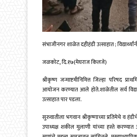
संभाजीनगर शाळेत दहीहंडी उत्साहात ; विद्यार्थ्या
जळकोट, दि.१७(मेघराज किलजे)
श्रीकृष्ण जन्माष्टमीनिमित्त जिल्हा परिषद प
आयोजन करण्यात आले होते.शाळेतील सर्व विद्यार्
उत्साहात पार पडला.
सुरुवातीला भगवान श्रीकृष्णाच्या प्रतिमेचे व हंड
उपाध्यक्ष शकील मुलाणी यांच्या हस्ते करण्यात आ
सणांचे महत्त्व समजावून सांगितले. मुख्याध्यापिका