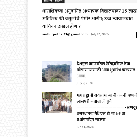
आरोग्य व शिक्षण
धाराशिवच्या अनुदानित अध्यापक विद्यालयावर ₹25 लाख
अतिरिक्त फी वसुलीचे गंभीर आरोप; उच्च न्यायालयात
याचिका दाखल होणार
sudhirpotdar15@gmail.com
-
July 12, 2026
देशमुख वाड्यातिल ऐतिहासिक ठेवा
जोपासन्यासाठी आज शुभारंभ करण्यात
आला.
July 9, 2026
महाराष्ट्राची सर्वसामान्यांची जननी म्हणज
लालपरी – बालाजी घुगे
————————————- अणदू
बसस्थानक येथे एस टी चा ७१ वा
वर्धापनदिन साजरा
June 1, 2026