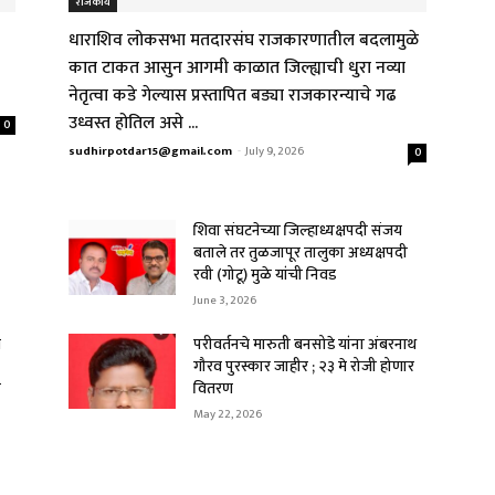
राजकीय
धाराशिव लोकसभा मतदारसंघ राजकारणातील बदलामुळे
कात टाकत आसुन आगमी काळात जिल्ह्याची धुरा नव्या
नेतृत्वा कडे गेल्यास प्रस्तापित बड्या राजकारन्याचे गढ
उध्वस्त होतिल असे ...
0
sudhirpotdar15@gmail.com
-
July 9, 2026
0
शिवा संघटनेच्या जिल्हाध्यक्षपदी संजय
बताले तर तुळजापूर तालुका अध्यक्षपदी
रवी (गोटू) मुळे यांची निवड
June 3, 2026
े
परीवर्तनचे मारुती बनसोडे यांना अंबरनाथ
गौरव पुरस्कार जाहीर ; २३ मे रोजी होणार
र
वितरण
May 22, 2026