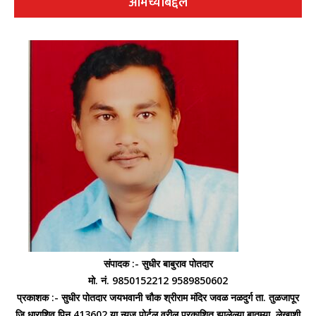
आमच्याबद्दल
संपादक :- सुधीर बाबुराव पोतदार
मो. नं. 9850152212 9589850602
प्रकाशक :- सुधीर पोतदार जयभवानी चौक श्रीराम मंदिर जवळ नळदुर्ग ता. तुळजापूर
जि धाराशिव पिन 413602 या न्युज पोर्टल वरील प्रकाशित झालेल्या बातम्या, लेखाशी