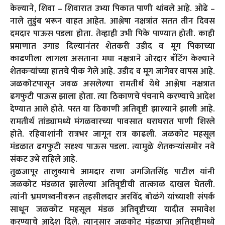
केल्याने, शिवा – शिवारात उभ्या पिकात पाणी थांबले आहे. ओढे –
नाले तुडुंब भरून वाहत आहेत. आश्लेषा नक्षत्रांत सतत तीन दिवस
दमदार पाऊस पडला होता. तेव्हाही उभी पिके पाण्यात होती. काही
प्रमाणात उगाड दिल्यानंतर शेतकरी उडीद व मूग पिकाच्या
काढणीला लागला असताना मघा नक्षत्राने जोरदार बॅटिंग केल्याने
शेतकऱ्यांच्या हातचे पीक गेले आहे. उडीद व मूग जागेवर वापस आहे.
जळकोटपासून जवळ असलेल्या रामतीर्थ येथे आश्लेषा नक्षत्रात
ढगफुटी पाऊस झाला होता. त्या ठिकाणचे पंचनामे करण्याचे आदेश
देण्यात आले होते. परत या ठिकाणी अतिवृष्टी झाल्याने झाली आहे.
रामतीर्थ तांड्यामध्ये मंगळवारच्या पावसात घराघरात पाणी शिरले
होते. रहिवाशांनी रात्रभर जागून रात्र काढली. जळकोट महसूल
मंडळात ढगफुटी सदृश्य पाऊस पडला. त्यामुळे शेतकऱ्यांसमोर नवे
संकट उभे राहिले आहे.
तुळजापूर तालुक्याचे आमदार राणा जगजितसिंह पाटील यांनी
जळकोट मंडळात झालेल्या अतिवृष्टीची तात्काळ दाखल घेतली.
त्यांनी भ्रमणध्वनीवरून तहसीलदार अरविंद बोळंगे यांच्याशी संपर्क
साधून जळकोट महसूल मंडळ अतिवृष्टीच्या यादीत समावेश
करण्याचे आदेश दिले. त्यानुसार जळकोट मंडळाचा अतिवृष्टीमध्ये