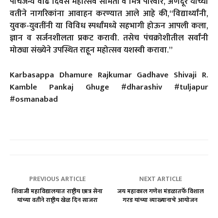
पांचजन्य वाढ दिवस महोत्सव समिती व मित्र परिवार, अणदूर यांच्या
वतीने नागरिकांना आवाहन करण्यात आले आहे की,“विद्यार्थ्यांनी,
युवक-युवतींनी या विविध स्पर्धांमध्ये सहभागी होऊन आपली कला,
ज्ञान व सर्जनशीलता प्रकट करावी. तसेच पंचक्रोशीतील सर्वांनी
मोठ्या संख्येने उपस्थित राहून महोत्सव यशस्वी करावा.”
Karbasappa Dhamure Rajkumar Gadhave Shivaji R.
Kamble Pankaj Ghuge #dharashiv #tuljapur
#osmanabad
PREVIOUS ARTICLE
NEXT ARTICLE
शिवाजी महाविद्यालयात राष्ट्रीय छात्र सेना
जय महाकाल गणेश मंडळातर्फे विशाल
यांच्या वतीने राष्ट्रीय खेळ दिन साजरा
गरड यांच्या व्याख्यानाचे आयोजन