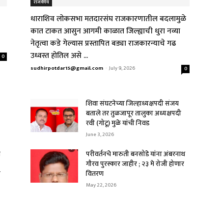
राजकीय
धाराशिव लोकसभा मतदारसंघ राजकारणातील बदलामुळे
कात टाकत आसुन आगमी काळात जिल्ह्याची धुरा नव्या
नेतृत्वा कडे गेल्यास प्रस्तापित बड्या राजकारन्याचे गढ
उध्वस्त होतिल असे ...
0
sudhirpotdar15@gmail.com
-
July 9, 2026
0
शिवा संघटनेच्या जिल्हाध्यक्षपदी संजय
बताले तर तुळजापूर तालुका अध्यक्षपदी
रवी (गोटू) मुळे यांची निवड
June 3, 2026
े
परीवर्तनचे मारुती बनसोडे यांना अंबरनाथ
गौरव पुरस्कार जाहीर ; २३ मे रोजी होणार
र
वितरण
May 22, 2026