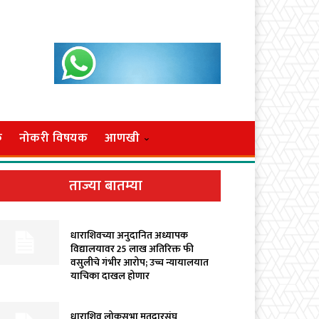
क
नोकरी विषयक
आणखी
ताज्या बातम्या
धाराशिवच्या अनुदानित अध्यापक
विद्यालयावर ₹25 लाख अतिरिक्त फी
वसुलीचे गंभीर आरोप; उच्च न्यायालयात
याचिका दाखल होणार
धाराशिव लोकसभा मतदारसंघ