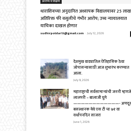
आरोग्य व शिक्षण
धाराशिवच्या अनुदानित अध्यापक विद्यालयावर ₹25 लाख
अतिरिक्त फी वसुलीचे गंभीर आरोप; उच्च न्यायालयात
याचिका दाखल होणार
sudhirpotdar15@gmail.com
-
July 12, 2026
देशमुख वाड्यातिल ऐतिहासिक ठेवा
जोपासन्यासाठी आज शुभारंभ करण्यात
आला.
July 9, 2026
महाराष्ट्राची सर्वसामान्यांची जननी म्हणज
लालपरी – बालाजी घुगे
————————————- अणदू
बसस्थानक येथे एस टी चा ७१ वा
वर्धापनदिन साजरा
June 1, 2026