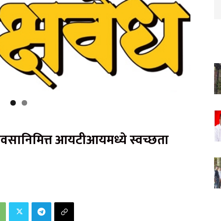
वाढदिवसानिमित्त आयटीआयमध्ये स्वच्छता