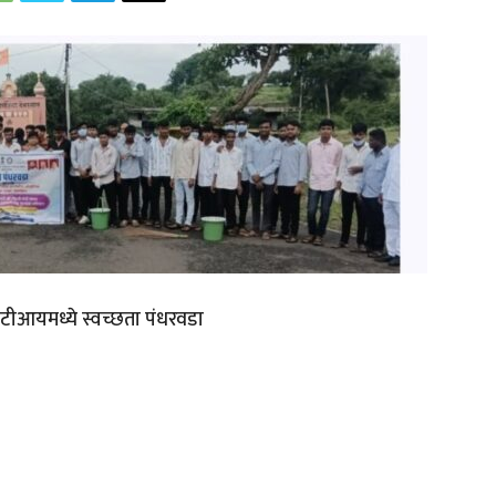
आयटीआयमध्ये स्वच्छता पंधरवडा