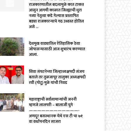
राजकारणातील बदलामुळे कात टाकत
आसुन आगमी काळात जिल्ह्याची धुरा
नव्या नेतृत्वा कडे गेल्यास प्रस्तापित
बड्या राजकारन्याचे गढ उध्वस्त होतिल
असे ...
देशमुख वाड्यातिल ऐतिहासिक ठेवा
जोपासन्यासाठी आज शुभारंभ करण्यात
आला.
शिवा संघटनेच्या जिल्हाध्यक्षपदी संजय
बताले तर तुळजापूर तालुका अध्यक्षपदी
रवी (गोटू) मुळे यांची निवड
महाराष्ट्राची सर्वसामान्यांची जननी
म्हणजे लालपरी – बालाजी घुगे
————————————-
अणदूर बसस्थानक येथे एस टी चा ७१
वा वर्धापनदिन साजरा