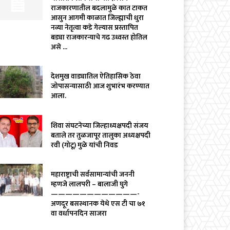
राजकारणातील बदलामुळे कात टाकत
आसुन आगमी काळात जिल्ह्याची धुरा
नव्या नेतृत्वा कडे गेल्यास प्रस्तापित
बड्या राजकारन्याचे गढ उध्वस्त होतिल
असे ...
देशमुख वाड्यातिल ऐतिहासिक ठेवा
जोपासन्यासाठी आज शुभारंभ करण्यात
आला.
शिवा संघटनेच्या जिल्हाध्यक्षपदी संजय
बताले तर तुळजापूर तालुका अध्यक्षपदी
रवी (गोटू) मुळे यांची निवड
महाराष्ट्राची सर्वसामान्यांची जननी
म्हणजे लालपरी – बालाजी घुगे
————————————-
अणदूर बसस्थानक येथे एस टी चा ७१
वा वर्धापनदिन साजरा