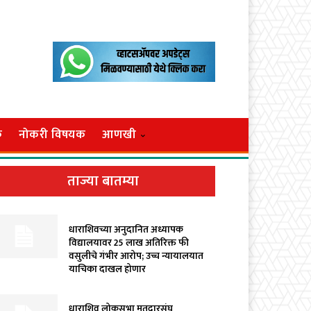
क
नोकरी विषयक
आणखी
ताज्या बातम्या
धाराशिवच्या अनुदानित अध्यापक
विद्यालयावर ₹25 लाख अतिरिक्त फी
वसुलीचे गंभीर आरोप; उच्च न्यायालयात
याचिका दाखल होणार
धाराशिव लोकसभा मतदारसंघ