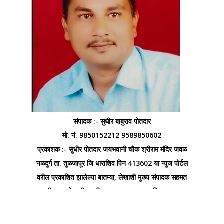
संपादक :- सुधीर बाबुराव पोतदार
मो. नं. 9850152212 9589850602
प्रकाशक :- सुधीर पोतदार जयभवानी चौक श्रीराम मंदिर जवळ
नळदुर्ग ता. तुळजापूर जि धाराशिव पिन 413602 या न्युज पोर्टल
वरील प्रकाशित झालेल्या बातम्या, लेखाशी मुख्य संपादक सहमत
असतीलच असे नाही. काही वाद उद्भभवल्यास धाराशिव न्यायालया
अंतर्गत राहील अन्य कुठेही नाही