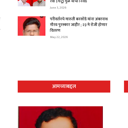
रवी (गोटू) मुळे यांची निवड
June 3, 2026
े
परीवर्तनचे मारुती बनसोडे यांना अंबरनाथ
गौरव पुरस्कार जाहीर ; २३ मे रोजी होणार
र
वितरण
May 22, 2026
आमच्याबद्दल