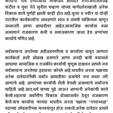
कामांना गती देण्यासाठी लोकप्रिय आमदार राणाजगजितसिंह
पाटील व युवा नेते सुनील चव्हाण यांच्या मार्गदर्शनाखाली अनेक
विकास कामे पूर्णही झाली काही होत आहे.जुन्या व नवीन या दोन्ही
गटातील कार्यकर्त्यांना आवडणारे शांत व संयमी व्यक्तिमत्व म्हणून
सध्यातरी आप्पा आघाडीवर आहेत.सामाजिक कार्याचा वसा
असल्याने राजकारण कमी व समाजकारण जास्त हेच अप्पांच्या
कार्याचे गणित आहे.
सर्वसामान्य जनतेच्या अडीअडचणीला व कार्याला धावून जाणारा
कार्यकर्ता अशी ओळख असणारे आप्पा अगदी कमी वयामध्ये
आपल्या सामाजिक व राजकीय कार्याची चुणूक दाखवत आपले नाव
सर्वसामान्य जनतेच्या हृदयावर कोरले आहे.भारतीय जनता पक्षाच्या
अनेक दावेदारांपैकी सर्वात आघाडीवर असलेले नाव सध्या तरी
आप्पांचे आहे. आप्पांच्या कार्याची शैली वेगळी असल्याचे सर्वांनाच
माहिती आहे.जात,धर्म याच्या पुढे जाऊन आप्पांनी अनेकांची कामे
केली.शहराचा सर्वांगीण विकास डोळ्यासमोर ठेवून राजकारण
केले.याच कार्याचा फायदा भारतीय जनता पक्षाला “नगराध्यक्ष”
पदाच्या उमेदवारीच्या माध्यमातून होऊ शकतो.अनेक दावेदार असले