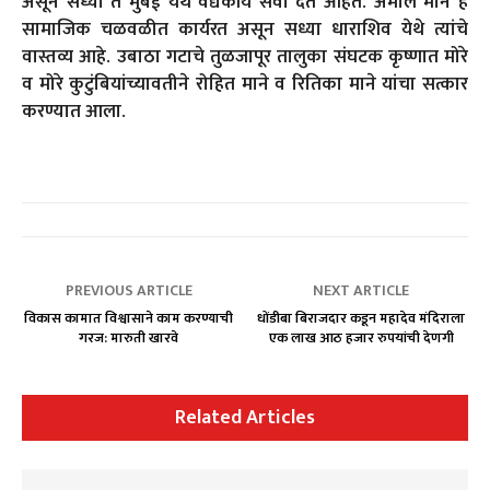
असून सध्या ते मुंबई येथे वैद्यकीय सेवा देत आहेत. अमोल माने हे
सामाजिक चळवळीत कार्यरत असून सध्या धाराशिव येथे त्यांचे
वास्तव्य आहे. उबाठा गटाचे तुळजापूर तालुका संघटक कृष्णात मोरे
व मोरे कुटुंबियांच्यावतीने रोहित माने व रितिका माने यांचा सत्कार
करण्यात आला.
PREVIOUS ARTICLE
NEXT ARTICLE
विकास कामात विश्वासाने काम करण्याची
धोंडीबा बिराजदार कडून महादेव मंदिराला
गरज: मारुती खारवे
एक लाख आठ हजार रुपयांची देणगी
Related Articles